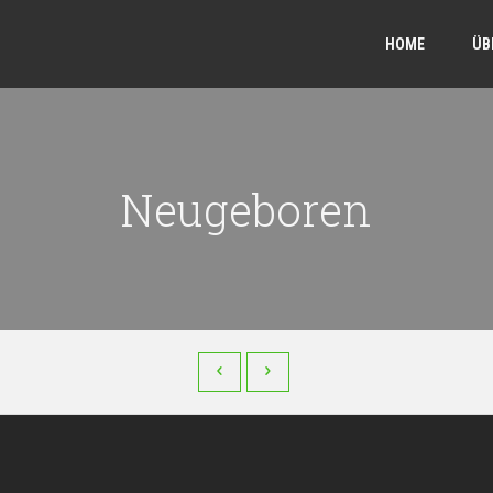
HOME
ÜB
Neugeboren