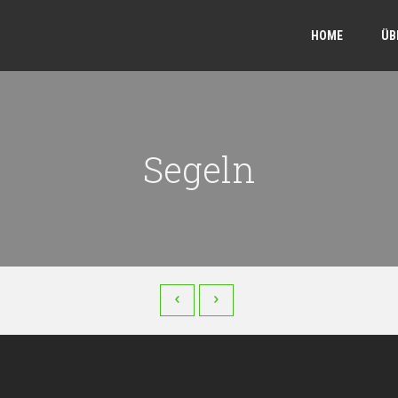
HOME
ÜB
Segeln