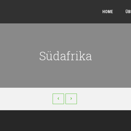
HOME
ÜB
Südafrika